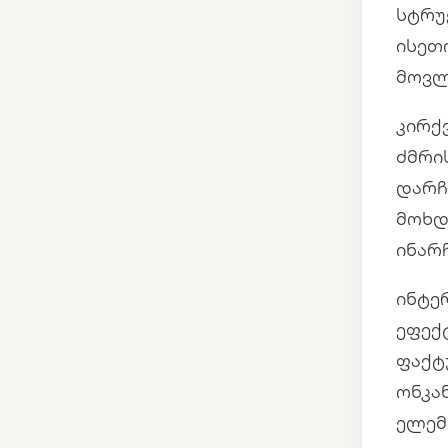
სტრუ
ისეთ
მოვლ
კირქ
ძმრი
დარჩ
მოხდ
ინარ
ინტე
ეფექ
ფაქტ
ონკა
ელემ