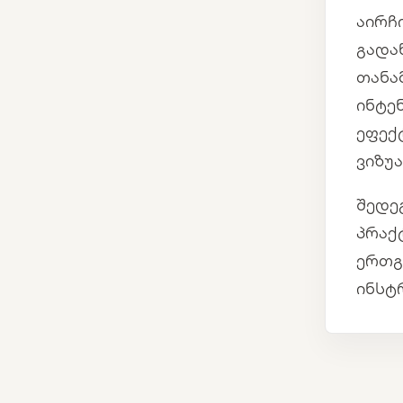
აირჩ
გადა
თანა
ინტე
ეფექ
ვიზუ
შედე
პრაქ
ერთგ
ინსტ