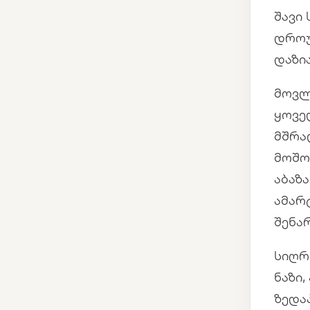
შავი
დროუ
დაზი
მოვლ
ყოვე
მშრა
მოშო
აბაზ
ამარ
შენა
სიღრ
ნაზი
ზედა