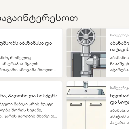
დაგაინტერესოთ
სანტექნიკა
უშაობს აბაზანასა და
აბაზან
იატაკი
ანძი, რომელიც
აბაზანის
ს ან ტრაპის წყალს
ჩასაშვე
ი მთავარი ამოცანა მხოლოდ
ატარებს.
საწინააღ
ჰიდროიზ
მჭიდროდ
სანტექნიკა
ინა, პადონი და სისტემა
ხელსაბ
და სიფ
რველი ნაბიჯი არის ზუსტი
ლებს შორის სიგანე,
აბაზანი
, კარის გაღების მხარე და
ამიტომ 
ნი ან სარეცხი მანქანა.
პატარა 
ხელსაბა