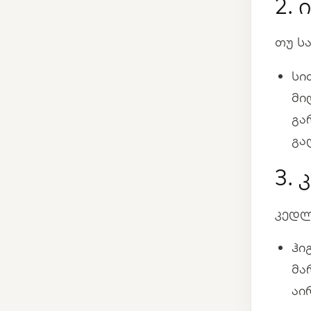
2.
თუ ს
სი
მი
გა
გა
3.
კედლ
ჰი
მა
აი