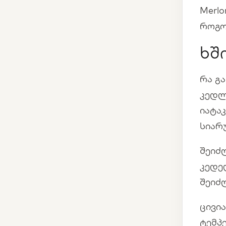
Merl
როგო
ხშ
რა გ
კედლ
იატა
სიარ
შეიძ
კედე
შეიძ
ცივი
ტემპ