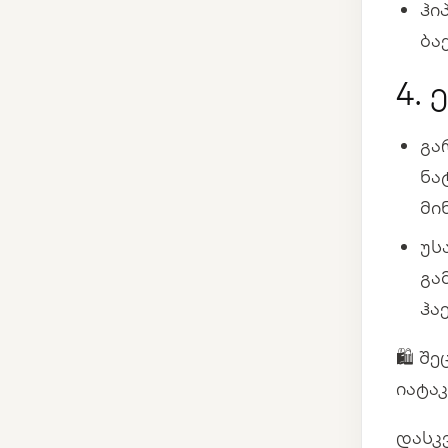
ჰი
ბა
4.
გა
ნა
მი
უს
გა
ჰა
🛍️ 
იატა
დასკ