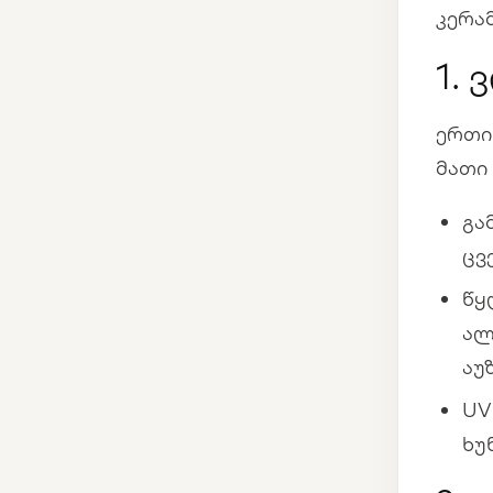
კერა
1.
ერთი
მათი
გა
ცვ
წყ
ალ
აუ
UV
ხუ