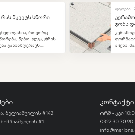
ფილები · 
 რას წყვეტს სწორი
კერამო
ჯობს დ
შვნელოვანია, როგორც
კერამოგ
ორება, წებო, ფუგა, ჭრის
ფორმატი
ბა განსაზღვრავს,
აჩენს, 
ნება შედეგი.
მონტაჟს
მები
კონტაქტი
ა. ბელიაშვილის #142
ორშ - კვი 10:0
 ხიმშიაშვილის #1
0322 30 70 90
info@merlons.