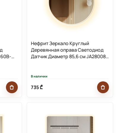
Нефрит Зеркало Круглый
од
Деревянная оправа Светодиод
-60B-
Датчик Диаметр 85,6 см JA28008-
80W-Mirror
В наличии
735 ₾
Добавить в корзину
Добавить в к