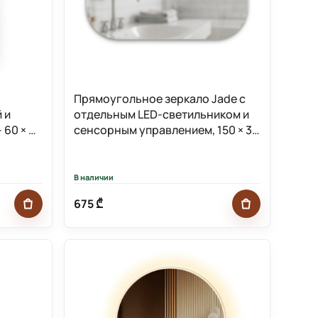
о
Прямоугольное зеркало Jade с
 и
отдельным LED-светильником и
 60 × 30
сенсорным управлением, 150 × 30
r
× 90 см JA25017-150W-Mirror
В наличии
675 ₾
Добавить в корзину
Добавить в к