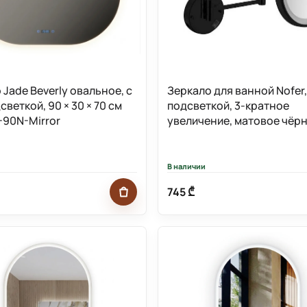
 Jade Beverly овальное, с
Зеркало для ванной Nofer,
веткой, 90 × 30 × 70 см
подсветкой, 3-кратное
-90N-Mirror
увеличение, матовое чёр
08006.N
В наличии
745 ₾
Добавить в корзину