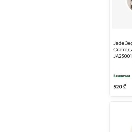
Jade Зе
Светоди
JA23001
В наличии
520 ₾