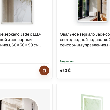
е зеркало Jade с LED-
Овальное зеркало Jade с
кой и сенсорным
светодиодной подсветкой
нием, 60 × 30 × 90 см
сенсорным управлением –
60
× 90 см JA28001-75N-Mirro
В наличии
450 ₾
Добавить в корзину