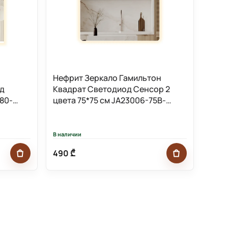
Нефрит Зеркало Гамильтон
од
Квадрат Светодиод Сенсор 2
80-
цвета 75*75 см JA23006-75B-
Mirror
В наличии
490 ₾
Добавить в корзину
Добавить в к