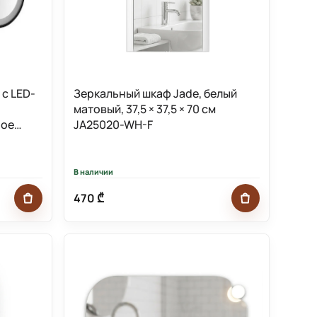
 с LED-
Зеркальный шкаф Jade, белый
матовый, 37,5 × 37,5 × 70 см
ное
JA25020-WH-F
В наличии
470 ₾
Добавить в корзину
Добавить в к