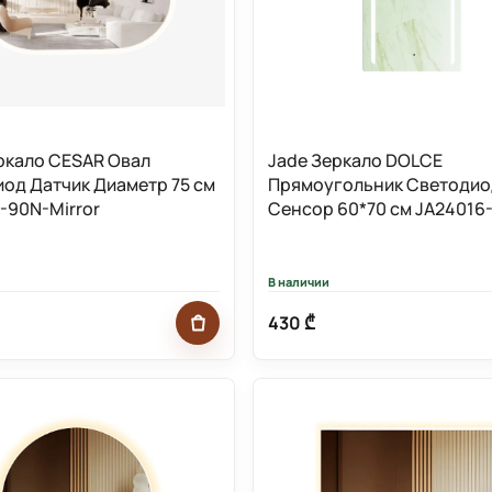
ркало CESAR Овал
Jade Зеркало DOLCE
од Датчик Диаметр 75 см
Прямоугольник Светоди
-90N-Mirror
Сенсор 60*70 см JA24016
Mirror
В наличии
430 ₾
Добавить в корзину