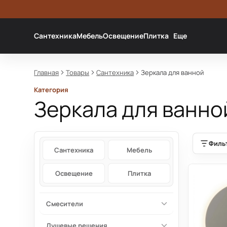
Сантехника
Мебель
Освещение
Плитка
Еще
Главная
Товары
Сантехника
Зеркала для ванной
Категория
Зеркала для ванно
Зеркала для ванной для зоны раковины, света и з
Категории каталога
Филь
Сантехника
Мебель
Освещение
Плитка
Смесители
Душевые решения