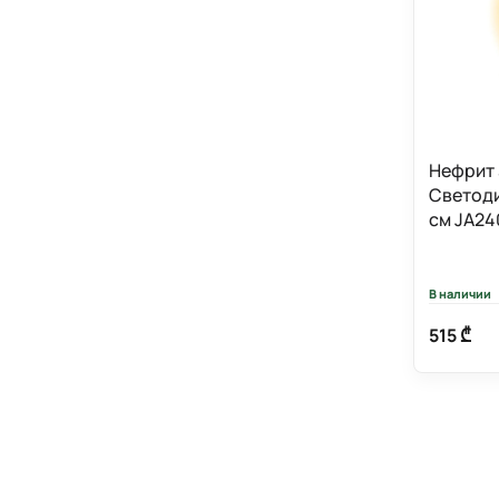
Нефрит
Светоди
см JA24
В наличии
515 ₾