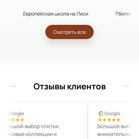
Европейская школа на Лиси
Тбилисский ба
Смотреть все
Отзывы клиентов
Google
Google
G
G
★★★★★
★★★★★
Большой выбор плитки,
Большой выбор,
красивые коллекции и
внимательные ко